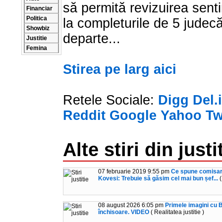
să permită revizuirea senti
Financiar
Politica
la completurile de 5 judecă
Showbiz
departe...
Justitie
Femina
Stirea pe larg aici
Retele Sociale:
Digg
Del.
Reddit
Google
Yahoo
Tw
Alte stiri din justi
07 februarie 2019 9:55 pm
Ce spune comisaru
Kovesi: Trebuie să găsim cel mai bun șef...
(
08 august 2026 6:05 pm
Primele imagini cu B
închisoare. VIDEO
( Realitatea justitie )