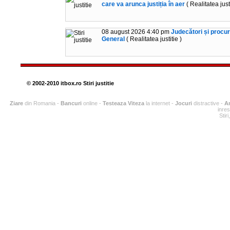
care va arunca justiția în aer
( Realitatea justi
08 august 2026 4:40 pm
Judecători și procur
General
( Realitatea justitie )
© 2002-2010 itbox.ro
Stiri justitie
Ziare
din Romania -
Bancuri
online -
Testeaza Viteza
la internet -
Jocuri
distractive -
An
inres
Stiri