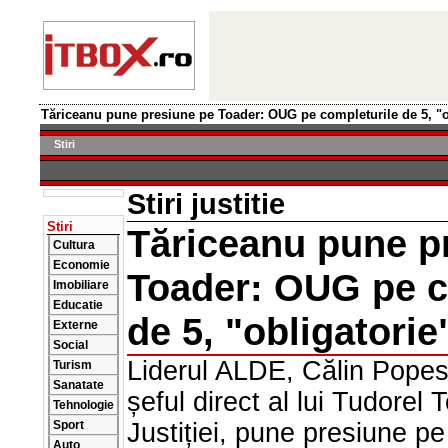
Tăriceanu pune presiune pe Toader: OUG pe completurile de 5, "obl
Stiri
Stiri justitie
Stiri
Tăriceanu pune p
Cultura
Economie
Toader: OUG pe c
Imobiliare
Educatie
de 5, "obligatorie
Externe
Social
Liderul ALDE, Călin Popes
Turism
Sanatate
șeful direct al lui Tudorel 
Tehnologie
Sport
Justiției, pune presiune p
Auto