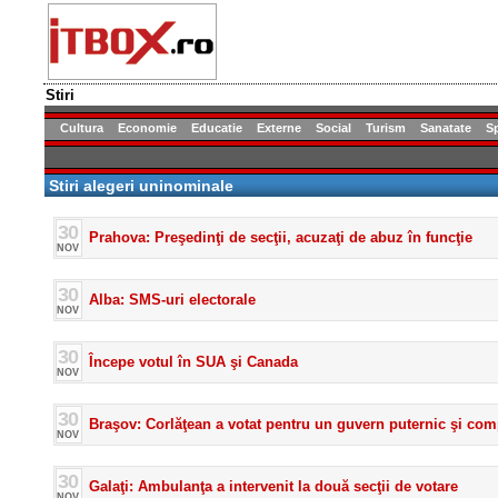
Stiri
Cultura
Economie
Educatie
Externe
Social
Turism
Sanatate
S
Stiri alegeri uninominale
30
Prahova: Preşedinţi de secţii, acuzaţi de abuz în funcţie
NOV
30
Alba: SMS-uri electorale
NOV
30
Începe votul în SUA şi Canada
NOV
30
Braşov: Corlăţean a votat pentru un guvern puternic şi com
NOV
30
Galaţi: Ambulanţa a intervenit la două secţii de votare
NOV