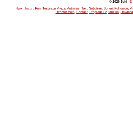
© 2026 Stiri
|
En
itbox
,
Jocuri
,
Fun
,
Testeaza Viteza
,
Antivirus
,
Taxi
,
Subtitrari
,
Sonerii Polifonice
,
V
Director Web
,
Contact
,
Program TV
,
Muzica
,
Downloa