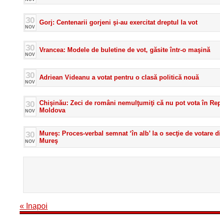
30
Gorj: Centenarii gorjeni şi-au exercitat dreptul la vot
NOV
30
Vrancea: Modele de buletine de vot, găsite într-o maşină
NOV
30
Adriean Videanu a votat pentru o clasă politică nouă
NOV
30
Chişinău: Zeci de români nemulţumiţi că nu pot vota în Re
Moldova
NOV
30
Mureş: Proces-verbal semnat ‘în alb’ la o secţie de votare 
Mureş
NOV
« Inapoi