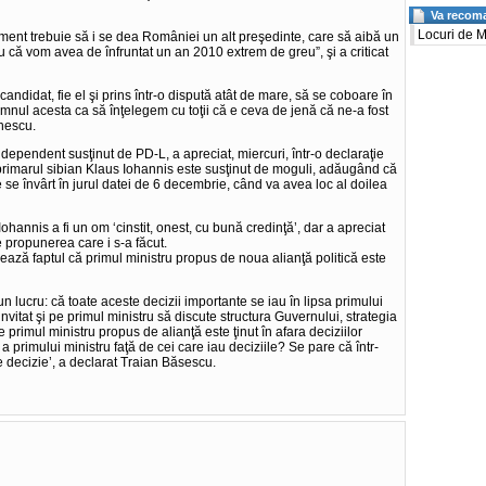
Va reco
Locuri de 
ment trebuie să i se dea României un alt preşedinte, care să aibă un
că vom avea de înfruntat un an 2010 extrem de greu”, şi a criticat
 candidat, fie el şi prins într-o dispută atât de mare, să se coboare în
mnul acesta ca să înţelegem cu toţii că e ceva de jenă că ne-a fost
onescu.
ependent susţinut de PD-L, a apreciat, miercuri, într-o declaraţie
primarul sibian Klaus Iohannis este susţinut de moguli, adăugând că
e se învârt în jurul datei de 6 decembrie, când va avea loc al doilea
Iohannis a fi un om ‘cinstit, onest, cu bună credinţă’, dar a apreciat
e propunerea care i s-a făcut.
rează faptul că primul ministru propus de noua alianţă politică este
n lucru: că toate aceste decizii importante se iau în lipsa primului
invitat şi pe primul ministru să discute structura Guvernului, strategia
 primul ministru propus de alianţă este ţinut în afara deciziilor
 primului ministru faţă de cei care iau deciziile? Se pare că într-
 decizie’, a declarat Traian Băsescu.