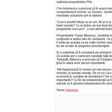
subliniat preşedintele PNL.
Crin Antonescu a precizat că în acest mo
comportament normal, un Guvern, ”pentru 
mandatul actualului şef al statului.
‘Cum e posibil totuşi ca un om, fie şi el şi
halul acesta? Ce ar trebui să mai facă do
preşedinte cinci ani?’, a mai afirmat Ant
Preşedintele Traian Băsescu, candidat ind
susţinută la sediul său de campanie, că 
îi vede pe aceştia ca pe nişte rechini car
tur de scrutin al alegerilor prezidenţiale.
El a subliniat că îl consideră pe primarul 
că acesta are o oarecare naivitate faţă d
Totodată, Băsescu a precizat că îl îngrijo
ţinut în afara unor decizii importante.
‘Mă îngrijorează în modul cel mai sincer u
ministru al acestei alianţe. De ce nu l-au 
economică, soluţiile de privatizare? De ce
importante? Ce fel de independenţă va fi a
adevăr va fi absolut independent de orice
Sursa:
Agerpres