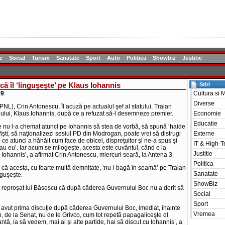
e
Social
Turism
Sanatate
Sport
Auto
Politica
Showbiz
Justitie
ă îl ‘linguşeşte’ pe Klaus Iohannis
Stiri
09
.
Cultura si 
Diverse
PNL), Crin Antonescu, îl acuză pe actualul şef al statului, Traian
iului, Klaus Iohannis, după ce a refuzat să-l desemneze premier.
Economie
Educatie
te nu l-a chemat atunci pe Iohannis să stea de vorbă, să spună ‘haide
fişti, să naţionalizezi sesiul PD din Modrogan, poate vrei să distrugi
Externe
 ce atunci a hăhăit cum face de obicei, dispreţuitor şi ne-a spus şi
IT & High-T
eau eu’. Iar acum se milogeşte, acesta este cuvântul, când e la
Justitie
 Iohannis’, a afirmat Crin Antonescu, miercuri seară, la Antena 3.
Politica
 că acesta, cu foarte multă demnitate, ‘nu-l bagă în seamă’ pe Traian
Sanatate
nguşeşte.
ShowBiz
a reproşat lui Băsescu că după căderea Guvernului Boc nu a dorit să
Social
Sport
 avut prima discuţie după căderea Guvernului Boc, imediat, înainte
Vremea
lb, de la Senat, nu de le Grivco, cum tot repetă papagaliceşte dl
tă, ia să vedem, mai ai şi alte partide, hai să discut cu Iohannis’, a