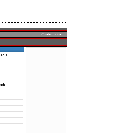
Contactati-ne
Media
ech