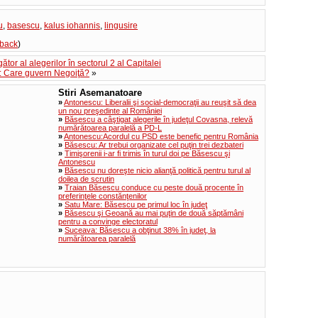
u
,
basescu
,
kalus iohannis
,
lingusire
kback
)
tor al alegerilor în sectorul 2 al Capitalei
: Care guvern Negoiţă?
»
Stiri Asemanatoare
»
Antonescu: Liberalii şi social-democraţii au reuşit să dea
un nou preşedinte al României
»
Băsescu a câştigat alegerile în judeţul Covasna, relevă
numărătoarea paralelă a PD-L
»
Antonescu:Acordul cu PSD este benefic pentru România
»
Băsescu: Ar trebui organizate cel puţin trei dezbateri
»
Timişorenii i-ar fi trimis în turul doi pe Băsescu şi
Antonescu
»
Băsescu nu doreşte nicio alianţă politică pentru turul al
doilea de scrutin
»
Traian Băsescu conduce cu peste două procente în
preferinţele constănţenilor
»
Satu Mare: Băsescu pe primul loc în judeţ
»
Băsescu şi Geoană au mai puţin de două săptămâni
pentru a convinge electoratul
»
Suceava: Băsescu a obţinut 38% în judeţ, la
numărătoarea paralelă