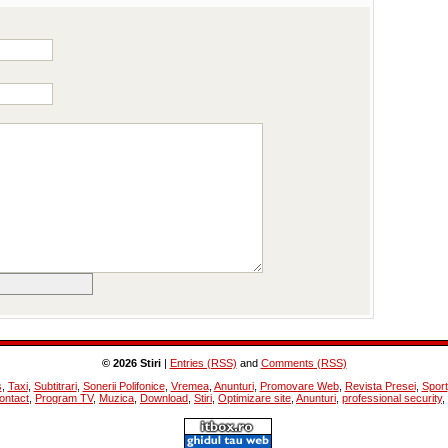
© 2026 Stiri
|
Entries (RSS)
and
Comments (RSS)
s
,
Taxi
,
Subtitrari
,
Sonerii Polifonice
,
Vremea
,
Anunturi
,
Promovare Web
,
Revista Presei
,
Sport
ontact
,
Program TV
,
Muzica
,
Download
,
Stiri
,
Optimizare site
,
Anunturi
,
professional security
,