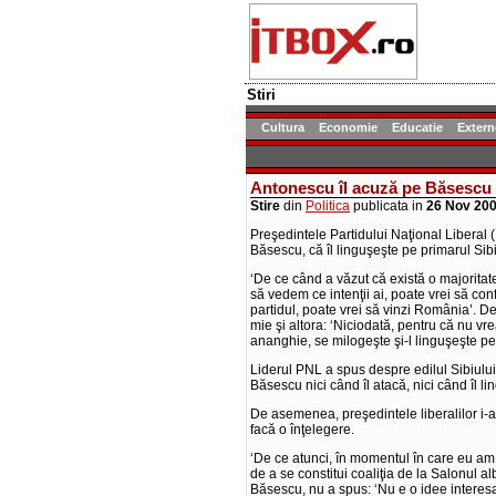
Stiri
Cultura
Economie
Educatie
Extern
Antonescu îl acuză pe Băsescu c
Stire
din
Politica
publicata in
26 Nov 20
Preşedintele Partidului Naţional Liberal (
Băsescu, că îl linguşeşte pe primarul Sib
‘De ce când a văzut că există o majorita
să vedem ce intenţii ai, poate vrei să con
partidul, poate vrei să vinzi România’. De
mie şi altora: ‘Niciodată, pentru că nu vr
ananghie, se milogeşte şi-l linguşeşte pe
Liderul PNL a spus despre edilul Sibiului
Băsescu nici când îl atacă, nici când îl li
De asemenea, preşedintele liberalilor i-
facă o înţelegere.
‘De ce atunci, în momentul în care eu am
de a se constitui coaliţia de la Salonul a
Băsescu, nu a spus: ‘Nu e o idee interesan