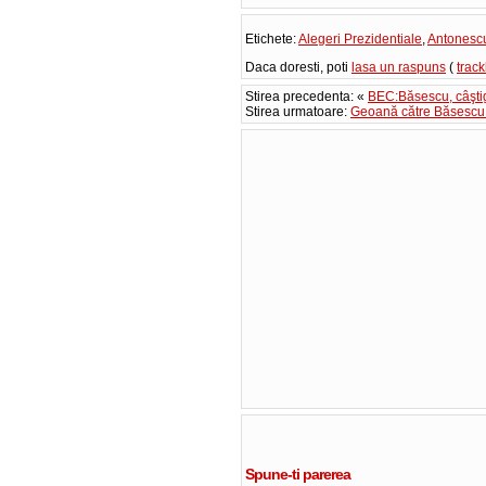
Etichete:
Alegeri Prezidentiale
,
Antonesc
Daca doresti, poti
lasa un raspuns
(
trac
Stirea precedenta: «
BEC:Băsescu, câştigă
Stirea urmatoare:
Geoană către Băsescu
Spune-ti parerea