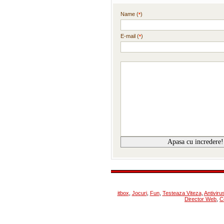
Name (
)
*
E-mail (
)
*
itbox
,
Jocuri
,
Fun
,
Testeaza Viteza
,
Antiviru
Director Web
,
C